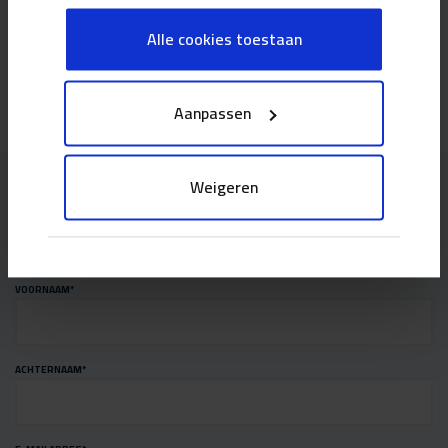
Alle cookies toestaan
1
2
3
Vorige
Volgende
Aanpassen
Weigeren
Up-to-date blijven?
Houd mij op de hoogte van de ontwikkelingen bij DGMR.
VOORNAAM
*
ACHTERNAAM
*