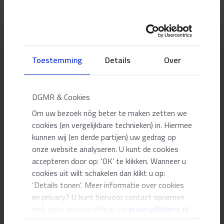
KLANTVERHALEN
/ 27.11.2019
Triodos Bank, ruimte voor duurzaamheid
Toestemming
Details
Over
KLANTVERHALEN
/ 02.07.2019
Muziek in de zingende weg
DGMR & Cookies
Om uw bezoek nóg beter te maken zetten we
cookies (en vergelijkbare technieken) in. Hiermee
KLANTVERHALEN
/ 10.05.2019
kunnen wij (en derde partijen) uw gedrag op
Duurzame transformatie van Rijnstraat 8
onze website analyseren. U kunt de cookies
accepteren door op: ‘OK’ te klikken. Wanneer u
cookies uit wilt schakelen dan klikt u op:
‘Details tonen’. Meer informatie over cookies
KLANTVERHALEN
/ 31.01.2019
en privacy? U kunt hiervoor contact opnemen
Omgevingsvergunning voor een veilig Avandis
met onze privacy officer via
privacy@dgmr.nl