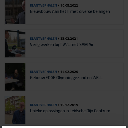
KLANTVERHALEN
/ 10.05.2022
Nieuwbouw Aan het IJ met diverse belangen
KLANTVERHALEN
/ 23.02.2021
Veilig werken bij TVVL met SAM Air
KLANTVERHALEN
/ 14.02.2020
Gebouw EDGE Olympic, gezond en WELL
KLANTVERHALEN
/ 19.12.2019
Unieke oplossingen in Leidsche Rijn Centrum