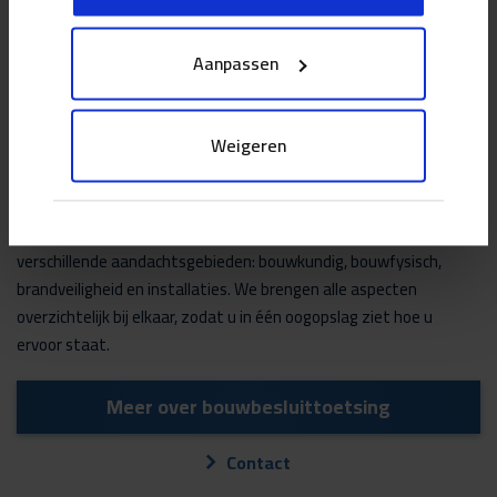
Aanpassen
Weigeren
Een bouwbesluittoetsing voor uw bouwplannen kent
verschillende aandachtsgebieden: bouwkundig, bouwfysisch,
brandveiligheid en installaties. We brengen alle aspecten
overzichtelijk bij elkaar, zodat u in één oogopslag ziet hoe u
ervoor staat.
Meer over bouwbesluittoetsing
Contact