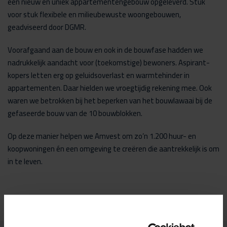
een nieuw en uniek appartementengebouw opgeleverd. Stuk
voor stuk flexibele en milieubewuste woongebouwen,
geadviseerd door DGMR.
Voorafgaand aan de bouw en ook in de bouwfase hadden we
nadrukkelijk aandacht voor (toekomstige) bewoners. Aspirant-
kopers letten erg op geluidsoverlast en warmtehinder in
appartementen. Daar hielden we vroegtijdig rekening mee. Ook
waren we betrokken bij het beperken van het bouwlawaai bij de
gefaseerde bouw van de 10 bouwblokken.
Op deze manier helpen we Amvest om zo’n 1.200 huur- en
koopwoningen én een omgeving te creëren die aantrekkelijk is om
in te leven.