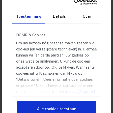
Onze adviseurs
Toestemming
Details
Over
DGMR & Cookies
Hendrik-Jan Doevendans
Adviseur brandveiligheid
Om uw bezoek nóg beter te maken zetten we
cookies (en vergelijkbare technieken) in. Hiermee
kunnen wij (en derde partijen) uw gedrag op
hdo@dgmr.nl
06 50 73 98 68
onze website analyseren. U kunt de cookies
accepteren door op: ‘OK’ te klikken. Wanneer u
cookies uit wilt schakelen dan klikt u op:
Meer kennis
‘Details tonen’. Meer informatie over cookies
en privacy? U kunt hiervoor contact opnemen
met onze privacy officer via
privacy@dgmr.nl
Overzichtelijke bouwbesluittoetsing
Alle cookies toestaan