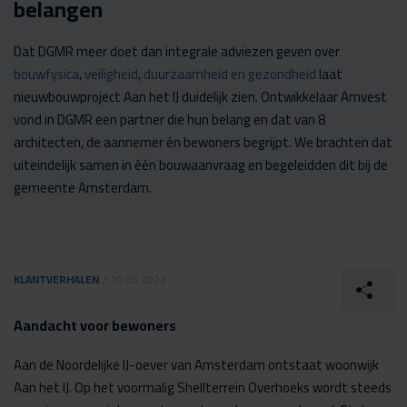
belangen
Dat DGMR meer doet dan integrale adviezen geven over
bouwfysica
,
veiligheid
,
duurzaamheid en gezondheid
laat
nieuwbouwproject Aan het IJ duidelijk zien. Ontwikkelaar Amvest
vond in DGMR een partner die hun belang en dat van 8
architecten, de aannemer én bewoners begrijpt. We brachten dat
uiteindelijk samen in één bouwaanvraag en begeleidden dit bij de
gemeente Amsterdam.
KLANTVERHALEN
/ 10.05.2022
Aandacht voor bewoners
Aan de Noordelijke IJ-oever van Amsterdam ontstaat woonwijk
Aan het IJ. Op het voormalig Shellterrein Overhoeks wordt steeds