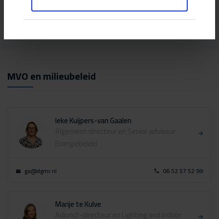
Diversiteit, inclusie en welzijn
Maatschappelijke betrokkenheid
MVO en milieubeleid
Ieke Kuijpers-van Gaalen
Algemeen directeur en Senior adviseur
Energiebeleid
ga@dgmr.nl
06 52 57 52 99
Marije te Kulve
Adjunct-directeur en Lighting and Indoor