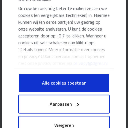
Om uw bezoek nóg beter te maken zetten we
cookies (en vergelijkbare technieken) in. Hiermee
kunnen wij (en derde partijen) uw gedrag op
onze website analyseren. U kunt de cookies
accepteren door op: ‘OK’ te klikken. Wanneer u
cookies uit wilt schakelen dan klikt u op:
‘Details tonen’. Meer informatie over cookies
en privacy? U kunt hiervoor contact opnemen
met onze privacy officer via
privacy@dgmr.nl
Meer over MVO
Alle cookies toestaan
Om de doelstelling te behalen, richten we ons op de volgende
onderwerpen:
Aanpassen
MVO in het DNA van DGMR
Reductie van de CO₂-voetprint
Impact in projecten
Weigeren