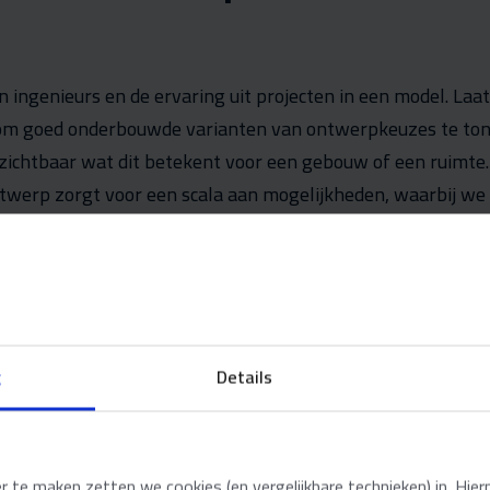
n ingenieurs en de ervaring uit projecten in een model. Laa
om goed onderbouwde varianten van ontwerpkeuzes te to
ichtbaar wat dit betekent voor een gebouw of een ruimte.
twerp zorgt voor een scala aan mogelijkheden, waarbij w
rameters kunnen combineren. Denk aan daglicht, verblindi
rt en geluid op gebouwniveau. Maar ook bezonning, wind e
 niveau. Architecten en ontwikkelaars krijgen direct inzic
 ontwerpkeuzes. Juist als het gevelontwerp nog niet bekend
g
Details
g
 de zon af en wat betekent
te maken zetten we cookies (en vergelijkbare technieken) in. Hier