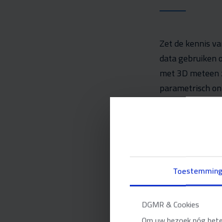
Zet de kennis va
data gebruiken 
met 3D meteen z
parametrisch on
bouwfysische pa
thermisch comfo
stedenbouwkundig
kwaliteit van de
Toestemmin
Bezonnin
DGMR & Cookies
Welke baan legt
Om uw bezoek nóg beter 