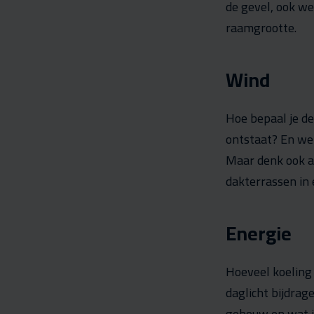
de gevel, ook we
raamgrootte.
Wind
Hoe bepaal je d
ontstaat? En we
Maar denk ook a
dakterrassen in 
Energie
Hoeveel koeling
daglicht bijdra
gebouw en wat i