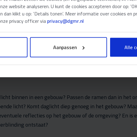
nning van de gevel, zelfs op
onze website analyseren. U kunt de cookies accepteren door op: ‘OK’
lke hoek moet een
en dan klikt u op: ‘Details tonen’. Meer informatie over cookies en p
ebben? Waar gaat de
ze privacy officer via
privacy@dgmr.nl
 van gebouwen, maar ook
ttestress te voorkomen?
Aanpassen
Alle 
este plekken voor
glicht binnen in een gebouw? Passen de ramen dan in het 
oende licht? Komt daglicht diep genoeg in het gebouw? Maa
ventuele reflecties op het gebouw of de omgeving? En is er
verblinding ontstaat?