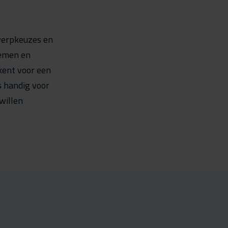
twerpkeuzes en
nemen en
kent voor een
is handig voor
willen