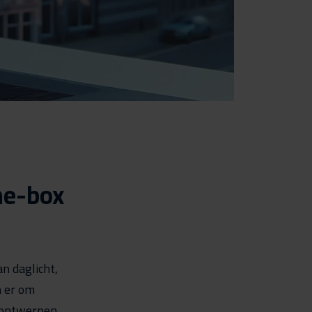
he-box
n daglicht,
n er om
 ontwerpen