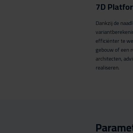
7D Platfo
Dankzij de naad
variantberekeni
efficiënter te 
gebouw of een rui
architecten, adv
realiseren.​
Paramet