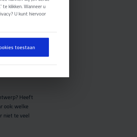
 te klikken. Wanneer u
rivacy? U kunt hiervoor
cookies toestaan
ontwerp? Heeft
r ook: welke
 niet te veel