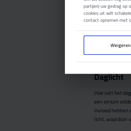
dat voor de bezo
partijen) uw gedrag op 
raamniveau? We
cookies uit wilt schakel
lamelontwerp h
contact opnemen met on
schaduw vallen
van bomen om hi
Weigeren
En wat zijn de b
zonnepanelen?
Daglicht
Hoe valt het da
een atrium vold
invloed hebben e
licht, waardoor 