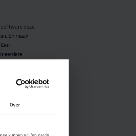
t software deze
nen. En maak
 Een
e meerdere
ng, energie,
n hittestress op
ht in de
 is.
Over
mee kunnen wij (en derde