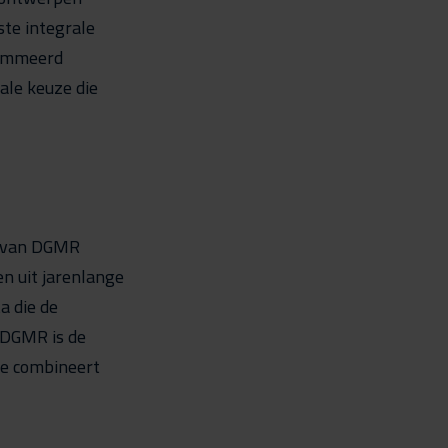
te integrale
rammeerd
ale keuze die
e van DGMR
n uit jarenlange
a die de
 DGMR is de
re combineert