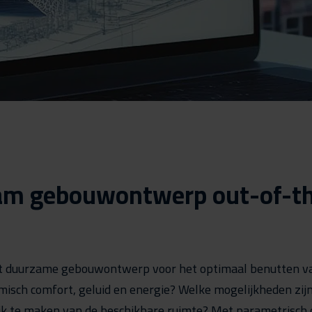
m gebouwontwerp out-of-t
t duurzame gebouwontwerp voor het optimaal benutten va
misch comfort, geluid en energie? Welke mogelijkheden zij
k te maken van de beschikbare ruimte? Met parametrisch