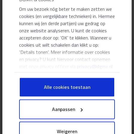
geholpen door de experts van DGMR. Studenten leveren niet
Om uw bezoek nóg beter te maken zetten we
alleen een onderzoeksverslag, maar vertalen hun bevindingen in
cookies (en vergelijkbare technieken) in. Hiermee
een heuse
whitepaper
.
kunnen wij (en derde partijen) uw gedrag op
onze website analyseren. U kunt de cookies
accepteren door op: ‘OK’ te klikken. Wanneer u
cookies uit wilt schakelen dan klikt u op:
‘Details tonen’. Meer informatie over cookies
Onze adviseurs
en privacy? U kunt hiervoor contact opnemen
met onze privacy officer via
privacy@dgmr.nl
Gertjan Verbaan
Alle cookies toestaan
Senior adviseur bouwfysica
Aanpassen
vb@dgmr.nl
06 52 49 25 40
Meer kennis
Weigeren