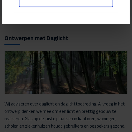
Ontwerpen met Daglicht
Wij adviseren over daglicht en daglichttoetreding. Al vroeg in het
ontwerp denken we mee om een licht en prettig gebouw te
realiseren. Glas op de juiste plaatsen in kantoren, woningen,
scholen en ziekenhuizen houdt gebruikers en bezoekers gezond.