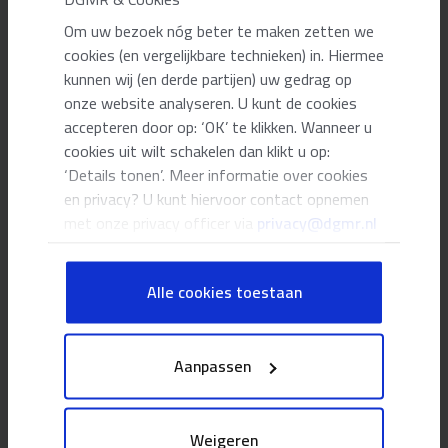
Om uw bezoek nóg beter te maken zetten we
cookies (en vergelijkbare technieken) in. Hiermee
bha@dgmr.nl
06 1254 8372
kunnen wij (en derde partijen) uw gedrag op
onze website analyseren. U kunt de cookies
Ieke Kuijpers-van Gaalen
accepteren door op: ‘OK’ te klikken. Wanneer u
Algemeen directeur en Senior adviseur
cookies uit wilt schakelen dan klikt u op:
Energiebeleid
‘Details tonen’. Meer informatie over cookies
en privacy? U kunt hiervoor contact opnemen
met onze privacy officer via
privacy@dgmr.nl
ga@dgmr.nl
06 52 57 52 99
Alle cookies toestaan
Merlijn Huijbers
Kennis-en Innovatiemanager Bouwfysica
en Duurzaam Bouwen
Aanpassen
mhu@dgmr.nl
06 12 40 20 26
Weigeren