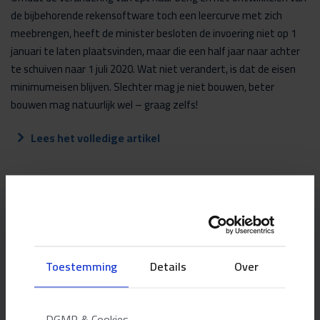
de bijbehorende rekensoftware toch een leercurve met zich
meebrengen, heeft de minister besloten de invoering niet op 1
januari te laten plaatsvinden, maar die een half jaar naar achter
te schuiven naar 1 juli 2020. Wat niet verandert, is dat de eisen
minimumeisen blijven. Slechter mag je niet bouwen, beter
bouwen mag natuurlijk wel – graag zelfs!
Lees het volledige artikel
Onze adviseurs
Toestemming
Details
Over
Bas Hasselaar
Adviseur Duurzaamheid en Gezondheid
DGMR & Cookies