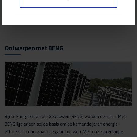
Meer adviseurs
Ontwerpen met BENG
Bijna-Energieneutrale Gebouwen (BENG) worden de norm. Met
BENG ligt er een solide basis om de komende jaren energie-
efficiënt en duurzaam te gaan bouwen. Met onze jarenlange