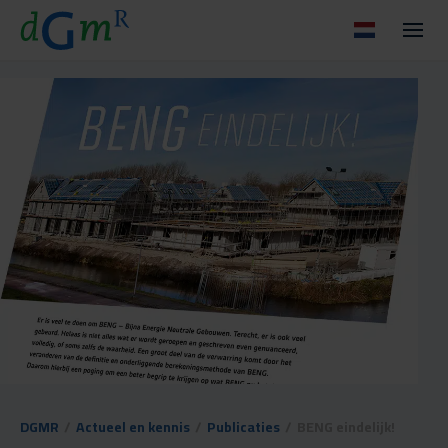
DGMR
/
Actueel en kennis
/
Publicaties
/
BENG eindelijk!