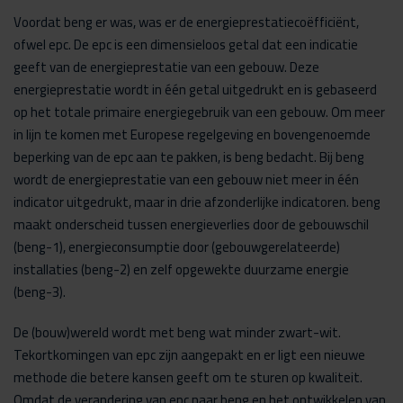
Voordat beng er was, was er de energieprestatiecoëfficiënt,
ofwel epc. De epc is een dimensieloos getal dat een indicatie
geeft van de energieprestatie van een gebouw. Deze
energieprestatie wordt in één getal uitgedrukt en is gebaseerd
op het totale primaire energiegebruik van een gebouw. Om meer
in lijn te komen met Europese regelgeving en bovengenoemde
beperking van de epc aan te pakken, is beng bedacht. Bij beng
wordt de energieprestatie van een gebouw niet meer in één
indicator uitgedrukt, maar in drie afzonderlijke indicatoren. beng
maakt onderscheid tussen energieverlies door de gebouwschil
(beng-1), energieconsumptie door (gebouwgerelateerde)
installaties (beng-2) en zelf opgewekte duurzame energie
(beng-3).
De (bouw)wereld wordt met beng wat minder zwart-wit.
Tekortkomingen van epc zijn aangepakt en er ligt een nieuwe
methode die betere kansen geeft om te sturen op kwaliteit.
Omdat de verandering van epc naar beng en het ontwikkelen van