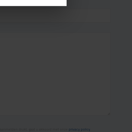
aanmelden drukt, gaat u akkoord met onze
privacy policy
.