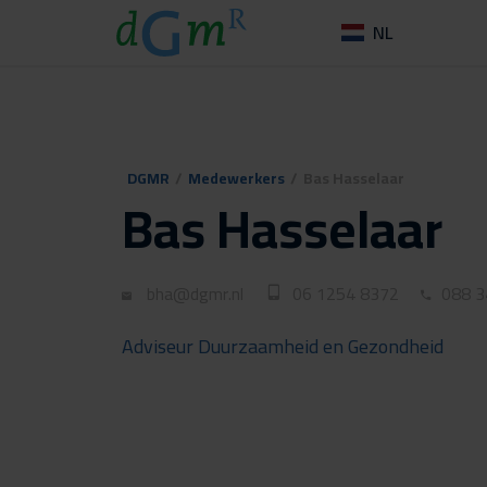
NL
DGMR
/
Medewerkers
/
Bas Hasselaar
Bas Hasselaar
bha@dgmr.nl
06 1254 8372
088 3
Adviseur Duurzaamheid en Gezondheid