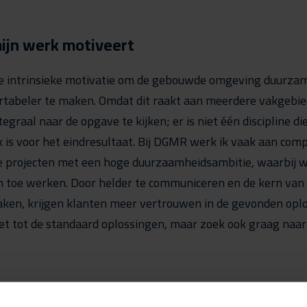
mijn werk motiveert
ke intrinsieke motivatie om de gebouwde omgeving duurza
tabeler te maken. Omdat dit raakt aan meerdere vakgebie
egraal naar de opgave te kijken; er is niet één discipline di
 is voor het eindresultaat. Bij DGMR werk ik vaak aan comp
ire projecten met een hoge duurzaamheidsambitie, waarbij 
n toe werken. Door helder te communiceren en de kern van
maken, krijgen klanten meer vertrouwen in de gevonden oplo
iet tot de standaard oplossingen, maar zoek ook graag naa
l over