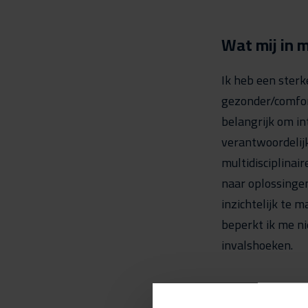
Wat mij in 
Ik heb een ster
gezonder/comfor
belangrijk om int
verantwoordelijk
multidisciplina
naar oplossinge
inzichtelijk te 
beperkt ik me n
invalshoeken.
Ik weet vee