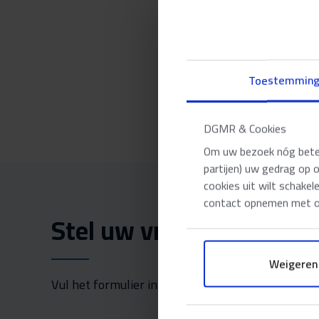
Duurzaam b
Integraal de
Helder comm
Toestemmin
Tot de kern 
DGMR & Cookies
Om uw bezoek nóg beter 
partijen) uw gedrag op 
cookies uit wilt schakel
contact opnemen met on
Stel uw vraag aan Bas!
Weigeren
Vul het formulier in!