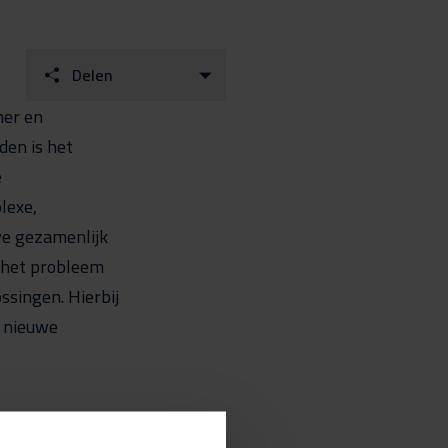
Delen
mer en
den is het
e
lexe,
we gezamenlijk
 het probleem
ssingen. Hierbij
r nieuwe