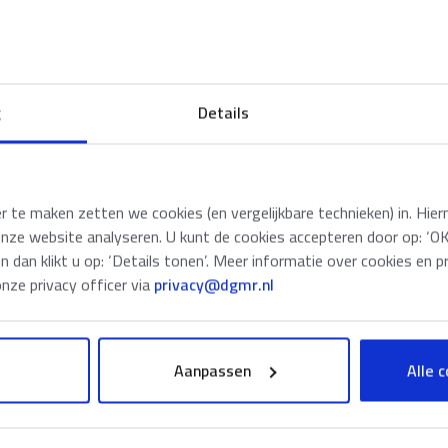
ouwen
nken
uniceren
g
Details
van een probleem komen
te maken zetten we cookies (en vergelijkbare technieken) in. Hier
onze website analyseren. U kunt de cookies accepteren door op: ‘OK’
en dan klikt u op: ‘Details tonen’. Meer informatie over cookies en p
ze privacy officer via
privacy@dgmr.nl
NAAM
*
Aanpassen
Alle 
TELEFOON
*