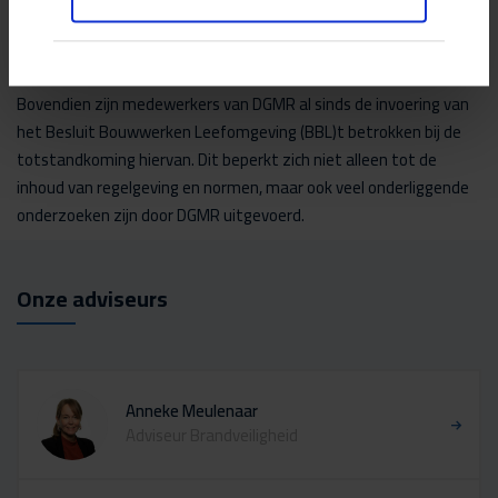
opgebouwd door onze jarenlange adviespraktijk in bouwfysica,
brandveiligheid en duurzaamheid.
Bovendien zijn medewerkers van DGMR al sinds de invoering van
het Besluit Bouwwerken Leefomgeving (BBL)t betrokken bij de
totstandkoming hiervan. Dit beperkt zich niet alleen tot de
inhoud van regelgeving en normen, maar ook veel onderliggende
onderzoeken zijn door DGMR uitgevoerd.
Onze adviseurs
Anneke Meulenaar
Adviseur Brandveiligheid