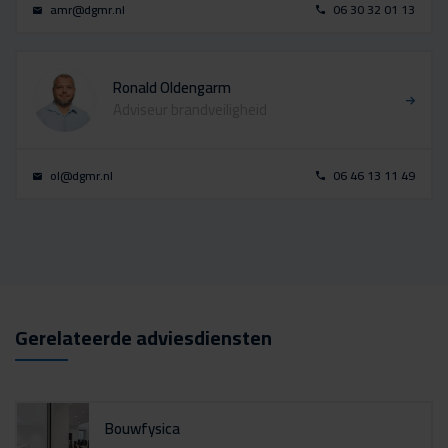
amr@dgmr.nl
06 30 32 01 13
Ronald Oldengarm
Adviseur brandveiligheid
ol@dgmr.nl
06 46 13 11 49
Gerelateerde adviesdiensten
Bouwfysica