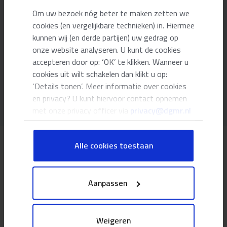
Een toets voor uw bouwplannen kent verschillende
Om uw bezoek nóg beter te maken zetten we
aandachtsgebieden: bouwkundig, bouwfysisch, brandveiligheid en
cookies (en vergelijkbare technieken) in. Hiermee
installaties. We brengen alle aspecten overzichtelijk bij elkaar,
kunnen wij (en derde partijen) uw gedrag op
zodat u in één oogopslag ziet hoe u ervoor staat.
onze website analyseren. U kunt de cookies
accepteren door op: ‘OK’ te klikken. Wanneer u
Ons format is praktisch uitvoerbaar; de architect kan er goed
cookies uit wilt schakelen dan klikt u op:
mee uit de voeten en helder verwoorden hoe het ontwerp kan
‘Details tonen’. Meer informatie over cookies
voldoen aan de eisen.
en privacy? U kunt hiervoor contact opnemen
met onze privacy officer via
privacy@dgmr.nl
Alle cookies toestaan
Kennis van het Besluit Bouwwerken
Leefomgeving (BBL)
Aanpassen
DGMR heeft diepgaande kennis van het Besluit Bouwwerken
Weigeren
Leefomgeving (BBL) en de daarin aangewezen normen. Deze is