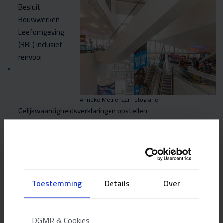
Besluit
Bouwwerken
Leefomgeving
(BBL) inclusief
renvooi
Anneke Meulenaar Fotografie
Gelijkwaardigheidsverklaringen opstellen
Toetsen ontvankelijkheid Besluit Bouwwerken Leefomgeving
(BBL)
Detailcontrole
Beantwoorden vragen uitleg artikelen Besluit Bouwwerken
en Leefomgeving (BBL)
Toestemming
Details
Over
Overzichtelijk format
DGMR & Cookies