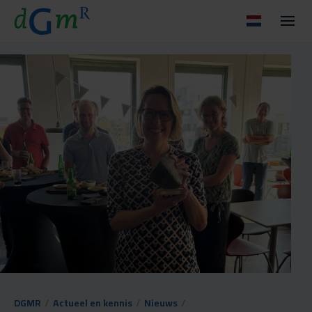
DGMR
/
Actueel en kennis
/
Nieuws
/