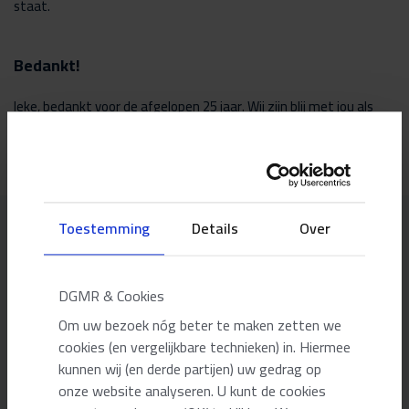
staat.
Bedankt!
Ieke, bedankt voor de afgelopen 25 jaar. Wij zijn blij met jou als
directeur. Je bent het bewijs van de kracht van DGMR!
Toestemming
Details
Over
Onze adviseurs
DGMR & Cookies
Om uw bezoek nóg beter te maken zetten we
Ieke Kuijpers-van Gaalen
Algemeen directeur en Senior adviseur
cookies (en vergelijkbare technieken) in. Hiermee
Energiebeleid
kunnen wij (en derde partijen) uw gedrag op
onze website analyseren. U kunt de cookies