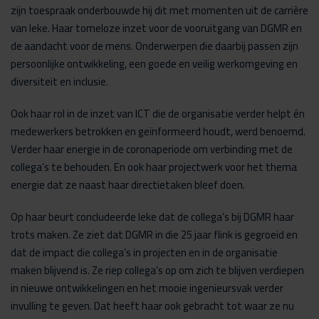
zijn toespraak onderbouwde hij dit met momenten uit de carrière
van Ieke. Haar tomeloze inzet voor de vooruitgang van DGMR en
de aandacht voor de mens. Onderwerpen die daarbij passen zijn
persoonlijke ontwikkeling, een goede en veilig werkomgeving en
diversiteit en inclusie.
Ook haar rol in de inzet van ICT die de organisatie verder helpt én
medewerkers betrokken en geïnformeerd houdt, werd benoemd.
Verder haar energie in de coronaperiode om verbinding met de
collega’s te behouden. En ook haar projectwerk voor het thema
energie dat ze naast haar directietaken bleef doen.
Op haar beurt concludeerde Ieke dat de collega’s bij DGMR haar
trots maken. Ze ziet dat DGMR in die 25 jaar flink is gegroeid en
dat de impact die collega’s in projecten en in de organisatie
maken blijvend is. Ze riep collega’s op om zich te blijven verdiepen
in nieuwe ontwikkelingen en het mooie ingenieursvak verder
invulling te geven. Dat heeft haar ook gebracht tot waar ze nu