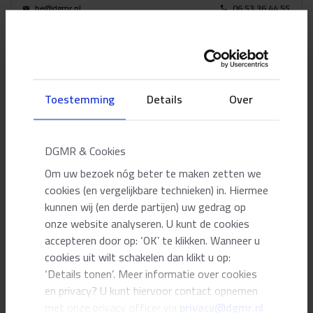
be@dgmr.nl
06 53 36 44 55
Alle adviseurs
Toestemming
Details
Over
Meer weten?
DGMR & Cookies
Om uw bezoek nóg beter te maken zetten we
cookies (en vergelijkbare technieken) in. Hiermee
kunnen wij (en derde partijen) uw gedrag op
onze website analyseren. U kunt de cookies
accepteren door op: ‘OK’ te klikken. Wanneer u
cookies uit wilt schakelen dan klikt u op:
‘Details tonen’. Meer informatie over cookies
en privacy? U kunt hiervoor contact opnemen
met onze privacy officer via
privacy@dgmr.nl
Onder de adviesdienst Bouwfysica vindt u alle aandachtspunten