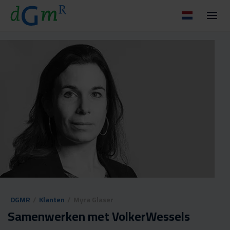
DGMR
/
Klanten
/
Myra Glaser
Samenwerken met VolkerWessels