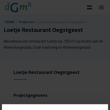
DGMR
/
Projecten
/
Loetje Restaurant Oegstgeest
Loetje Restaurant Oegstgeest
Nieuwbouw van restaurant Loetje (ca. 750 m²) op locatie aan de
Klinkenbergerplas, Oude Vaartweg en Klinkenbergerpad.
Loetje Restaurant Oegstgeest
Projectgegevens
Locatie