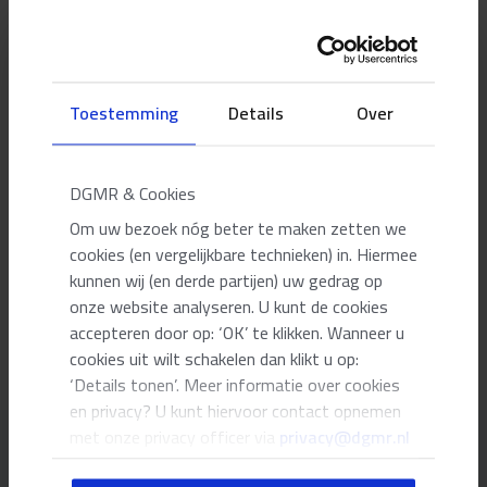
Oegstgeest
Marktsegment
Leisure
Toestemming
Details
Over
Projectomvang
750
m2
Opleverjaar
DGMR & Cookies
2025
Om uw bezoek nóg beter te maken zetten we
Soort project
cookies (en vergelijkbare technieken) in. Hiermee
Nieuwbouw
kunnen wij (en derde partijen) uw gedrag op
onze website analyseren. U kunt de cookies
Adviesdiensten
Bouwfysica, Brandveiligheid, Installaties
accepteren door op: ‘OK’ te klikken. Wanneer u
cookies uit wilt schakelen dan klikt u op:
‘Details tonen’. Meer informatie over cookies
en privacy? U kunt hiervoor contact opnemen
met onze privacy officer via
privacy@dgmr.nl
Onze adviseurs