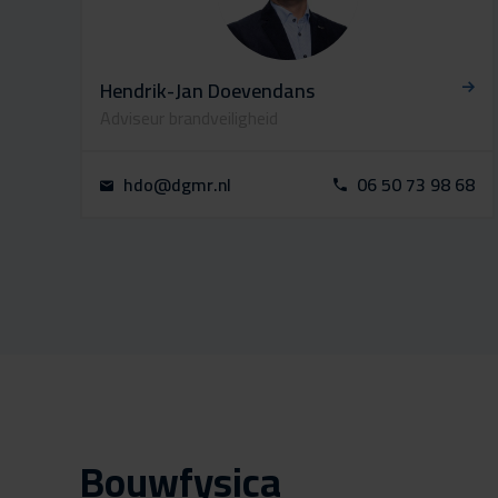
Hendrik-Jan Doevendans
Adviseur brandveiligheid
hdo@dgmr.nl
06 50 73 98 68
Bouwfysica