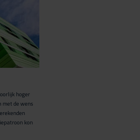
oorlijk hoger
en met de wens
 berekenden
iepatroon kon