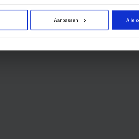
uren, glas, wanden en plafonds. Ze beschikken nu over een
t prettig en veilig werken is.
Aanpassen
Alle 