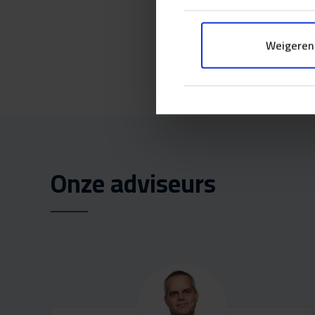
van de juiste de
gebouw waarin he
Weigeren
Onze adviseurs