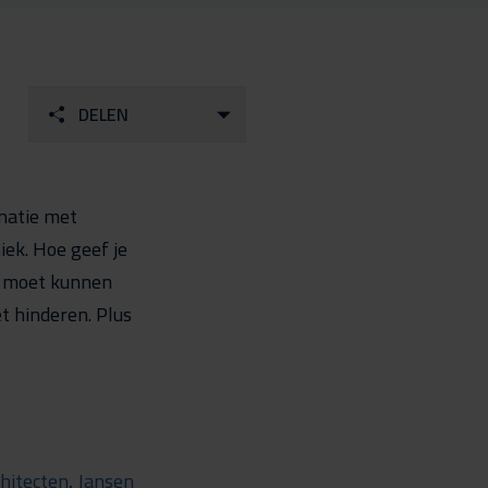
DELEN
inatie met
ek. Hoe geef je
g moet kunnen
et hinderen. Plus
hitecten
,
Jansen