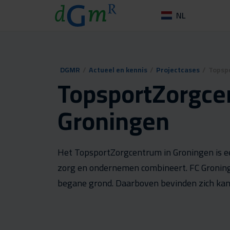
NL
DGMR
/
Actueel en kennis
/
Projectcases
/
Topsp
TopsportZorgce
Groningen
Het TopsportZorgcentrum in Groningen is e
zorg en ondernemen combineert. FC Groninge
begane grond. Daarboven bevinden zich kant