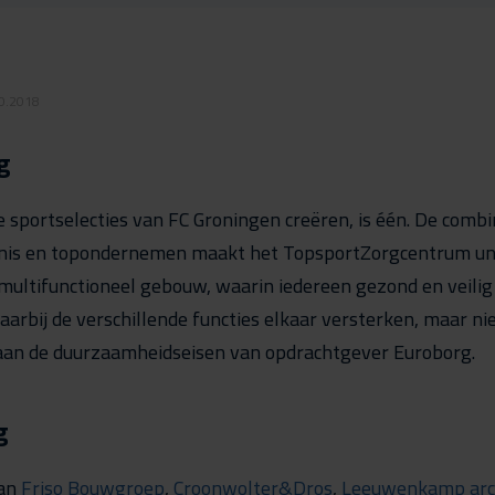
10.2018
g
e sportselecties van FC Groningen creëren, is één. De comb
nis en topondernemen maakt het TopsportZorgcentrum uni
 multifunctioneel gebouw, waarin iedereen gezond en veili
aarbij de verschillende functies elkaar versterken, maar ni
 aan de duurzaamheidseisen van opdrachtgever Euroborg.
g
van
Friso Bouwgroep
,
Croonwolter&Dros
,
Leeuwenkamp arc