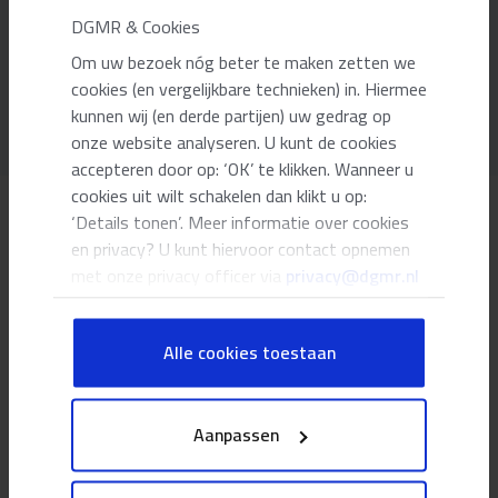
DGMR & Cookies
Trillingen en laagfrequent geluid
Om uw bezoek nóg beter te maken zetten we
cookies (en vergelijkbare technieken) in. Hiermee
kunnen wij (en derde partijen) uw gedrag op
onze website analyseren. U kunt de cookies
accepteren door op: ‘OK’ te klikken. Wanneer u
cookies uit wilt schakelen dan klikt u op:
‘Details tonen’. Meer informatie over cookies
en privacy? U kunt hiervoor contact opnemen
Maak kennis met ons ingenieursbureau
met onze privacy officer via
privacy@dgmr.nl
Alle cookies toestaan
Aanpassen