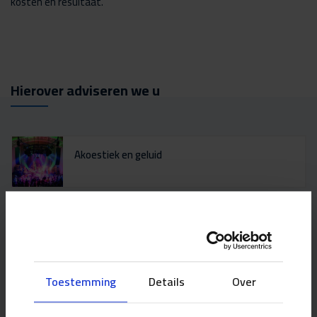
kosten en resultaat.
Hierover adviseren we u
Akoestiek en geluid
Milieu
Ruimtelijke ordening
Toestemming
Details
Over