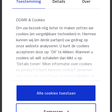
Toestemming
Details
Over
Elias den Breejen
DGMR & Cookies
Specialist Industrie, verkeer en milieu
Om uw bezoek nóg beter te maken zetten we
cookies (en vergelijkbare technieken) in. Hiermee
kunnen wij (en derde partijen) uw gedrag op
edb@dgmr.nl
06 29 56 49 39
onze website analyseren. U kunt de cookies
accepteren door op: ‘OK’ te klikken. Wanneer u
Meer adviseurs
cookies uit wilt schakelen dan klikt u op:
‘Details tonen’. Meer informatie over cookies
en privacy? U kunt hiervoor contact opnemen
met onze privacy officer via
privacy@dgmr.nl
Onze adviesdiensten
Alle cookies toestaan
Aanpassen