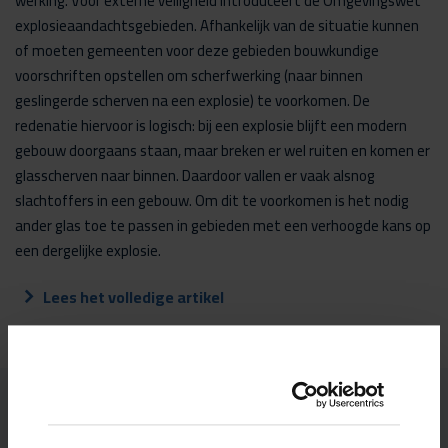
werking. Voor externe veiligheid introduceert de Omgevingswet
explosieaandachtsgebieden. Afhankelijk van de situatie kunnen
of moeten gemeenten voor deze gebieden bouwkundige
voorschriften opstellen om scherfwerking (naar binnen
geslingerde scherven na een explosie) te voorkomen. De
redenatie hiervoor is logisch: bij een explosie blijft een modern
gebouw doorgaans staan, maar breken er wel ruiten en komen er
glasscherven naar binnen. Daardoor vallen er vaak alsnog
slachtoffers in een gebouw. Om dit te voorkomen is het nodig
ander glas toe te passen in gebieden met een verhoogde kans op
een dergelijke explosie.
Lees het volledige artikel
Onze adviseurs