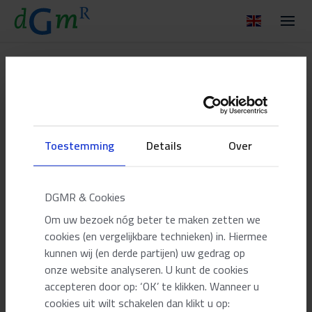
dgmr.com Sites
/
DGMR - EN
/
Terms & conditions
Terms and conditions
Legal relationship client – architect, engineer and consultant DNR
Toestemming
Details
Over
2011
First revision, July 2013
|
Explanatory notes
DGMR & Cookies
Om uw bezoek nóg beter te maken zetten we
cookies (en vergelijkbare technieken) in. Hiermee
kunnen wij (en derde partijen) uw gedrag op
onze website analyseren. U kunt de cookies
accepteren door op: ‘OK’ te klikken. Wanneer u
cookies uit wilt schakelen dan klikt u op: