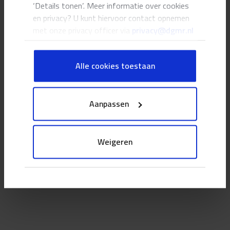
‘Details tonen’. Meer informatie over cookies
info@dgmr.nl
en privacy? U kunt hiervoor contact opnemen
+31 88 - 346 75 00
met onze privacy officer via
privacy@dgmr.nl
Terms & conditions
Privacy statement
Alle cookies toestaan
Disclaimer
Aanpassen
Weigeren