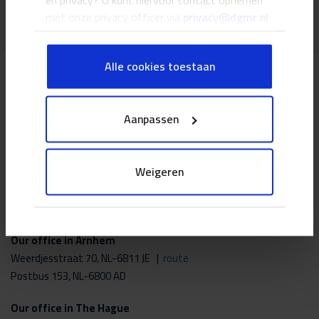
en privacy? U kunt hiervoor contact opnemen
met onze privacy officer via
privacy@dgmr.nl
Alle cookies toestaan
Information
Aanpassen
+31 88 – 346 75 00
Weigeren
info@dgmr.nl
Our office in Arnhem
Weerdjesstraat 70, NL-6811 JE |
route
Postbus 153, NL-6800 AD
Our office in The Hague