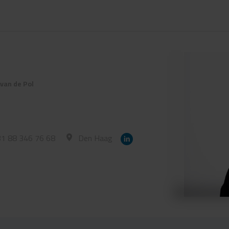
van de Pol
1 88 346 76 68
Den Haag