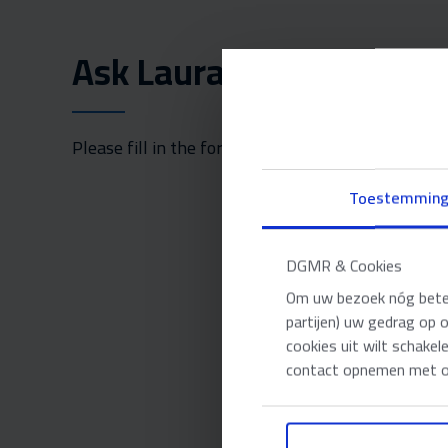
Ask Laura your question
Please fill in the form.
Toestemmin
DGMR & Cookies
Om uw bezoek nóg beter 
partijen) uw gedrag op 
cookies uit wilt schakel
contact opnemen met on