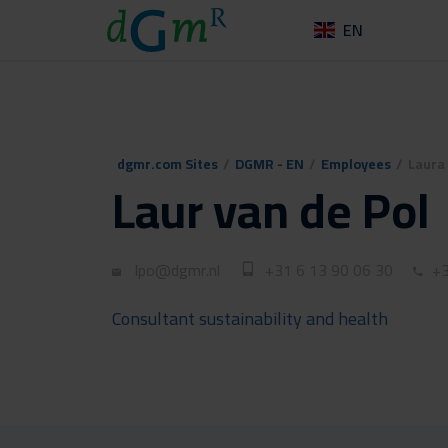
EN
dgmr.com Sites
/
DGMR - EN
/
Employees
/
Laura 
Laur van de Pol
lpo@dgmr.nl
+31 6 13 90 06 30
+3
Consultant sustainability and health