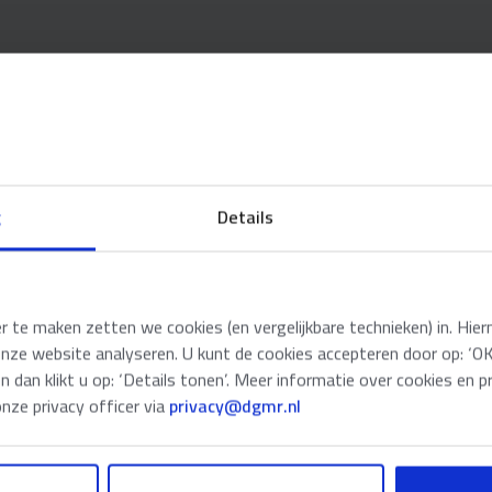
NAME
*
PHONE NUMBER
g
Details
E-MAIL ADDRES
te maken zetten we cookies (en vergelijkbare technieken) in. Hier
YOUR QUESTION
onze website analyseren. U kunt de cookies accepteren door op: ‘OK’
en dan klikt u op: ‘Details tonen’. Meer informatie over cookies en p
ze privacy officer via
privacy@dgmr.nl