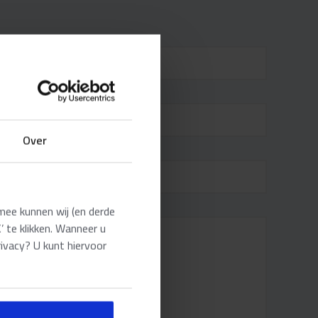
*
Over
S
*
mee kunnen wij (en derde
 te klikken. Wanneer u
rivacy? U kunt hiervoor