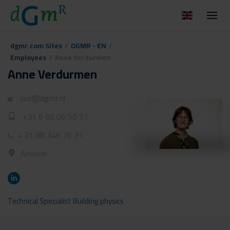
dgmr.com Sites
/
DGMR - EN
/
Employees
/
Anne Verdurmen
Anne Verdurmen
ave@dgmr.nl
+31 6 82 06 50 51
+ 31 88 346 76 31
Arnhem
Technical Specialist Building physics