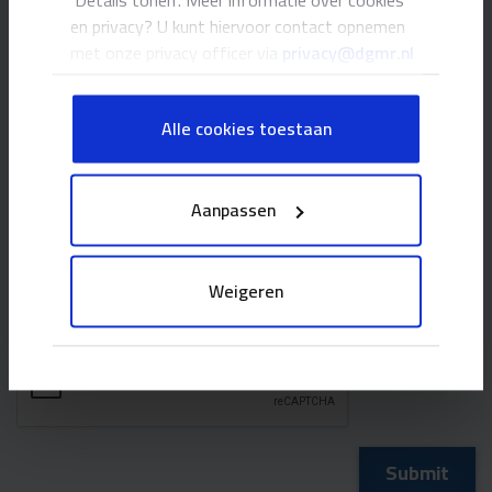
‘Details tonen’. Meer informatie over cookies
en privacy? U kunt hiervoor contact opnemen
met onze privacy officer via
privacy@dgmr.nl
Alle cookies toestaan
Aanpassen
When you click Submit, you agree to our
Weigeren
privacy policy
.
CAPTCHA