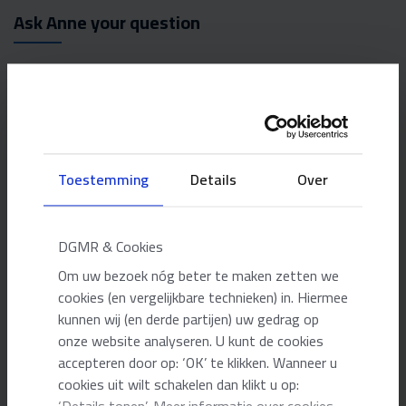
Ask Anne your question
Please fill in the form.
NAME
*
Toestemming
Details
Over
PHONE NUMBER
*
DGMR & Cookies
E-MAIL ADDRESS
*
Om uw bezoek nóg beter te maken zetten we
cookies (en vergelijkbare technieken) in. Hiermee
kunnen wij (en derde partijen) uw gedrag op
YOUR QUESTION
onze website analyseren. U kunt de cookies
accepteren door op: ‘OK’ te klikken. Wanneer u
cookies uit wilt schakelen dan klikt u op: