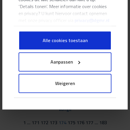
‘Details tonen’. Meer informatie over cookies
en privacy? U kunt hiervoor contact opnemen
PAGINA
met onze privacy officer via
privacy@dgmr.nl
Hendrik-Jan Doevendans
Alle cookies toestaan
PAGINA
Erik Cremers
Aanpassen
PAGINA
Weigeren
Edwin van den Brink
Vorige
1
…
171
172
173
174
175
176
177
…
183