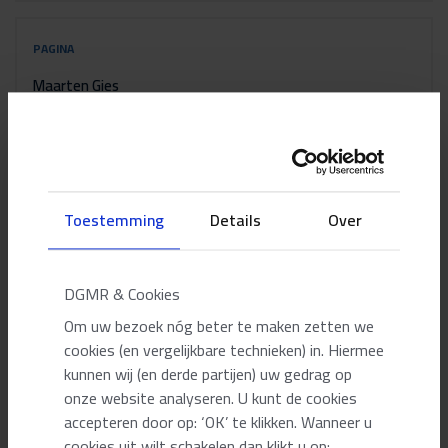
PAGINA
Maarten Gies
PAGINA
Jean Frantzen
Toestemming
Details
Over
PAGINA
DGMR & Cookies
Reinoud Fennema
Om uw bezoek nóg beter te maken zetten we
cookies (en vergelijkbare technieken) in. Hiermee
kunnen wij (en derde partijen) uw gedrag op
PAGINA
onze website analyseren. U kunt de cookies
Adriënne Maassen
accepteren door op: ‘OK’ te klikken. Wanneer u
cookies uit wilt schakelen dan klikt u op: