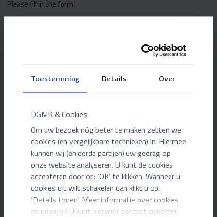
Please fill in the form.
NAME
*
PHONE NUMBER
*
Toestemming
Details
Over
E-MAIL ADDRESS
*
DGMR & Cookies
Om uw bezoek nóg beter te maken zetten we
cookies (en vergelijkbare technieken) in. Hiermee
YOUR QUESTION
kunnen wij (en derde partijen) uw gedrag op
onze website analyseren. U kunt de cookies
accepteren door op: ‘OK’ te klikken. Wanneer u
cookies uit wilt schakelen dan klikt u op:
‘Details tonen’. Meer informatie over cookies
en privacy? U kunt hiervoor contact opnemen