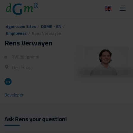
dgmr.com Sites
/
DGMR - EN
/
Employees
/
Rens Verwayen
Rens Verwayen
RVE@dgmr.nl
Den Haag
Developer
Ask Rens your question!