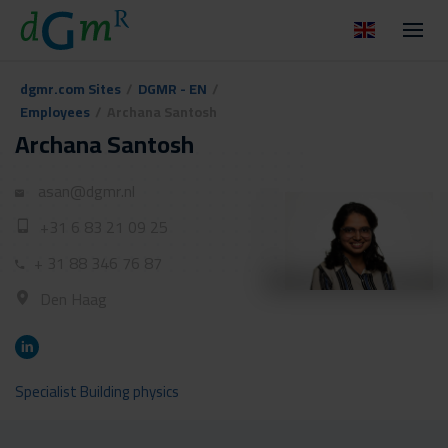
dgmr.com Sites
/
DGMR - EN
/
Employees
/
Archana Santosh
Archana Santosh
asan@dgmr.nl
+31 6 83 21 09 25
+ 31 88 346 76 87
Den Haag
Specialist Building physics