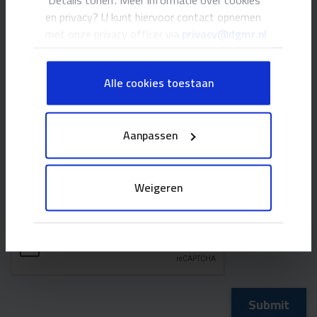
‘Details tonen’. Meer informatie over cookies
en privacy? U kunt hiervoor contact opnemen
met onze privacy officer via
privacy@dgmr.nl
Alle cookies toestaan
Aanpassen
When you click Submit, you agree to our
Weigeren
privacy policy
.
CAPTCHA