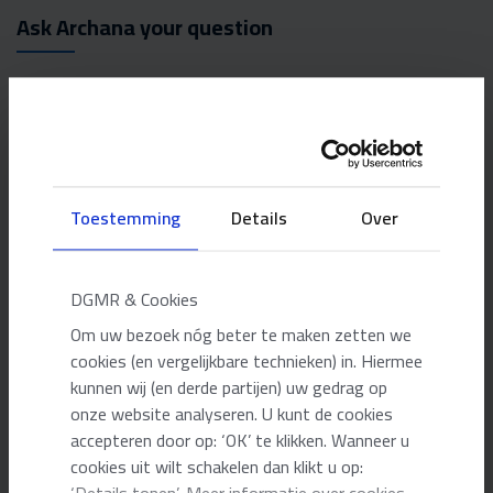
Ask Archana your question
Please fill in the form.
NAME
*
Toestemming
Details
Over
PHONE NUMBER
*
DGMR & Cookies
E-MAIL ADDRESS
*
Om uw bezoek nóg beter te maken zetten we
cookies (en vergelijkbare technieken) in. Hiermee
kunnen wij (en derde partijen) uw gedrag op
YOUR QUESTION
onze website analyseren. U kunt de cookies
accepteren door op: ‘OK’ te klikken. Wanneer u
cookies uit wilt schakelen dan klikt u op: